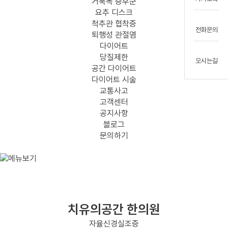
거북목 증후군
요추 디스크
척추관 협착증
전화문의
퇴행성 관절염
다이어트
당질제한
오시는길
공간 다이어트
다이어트 시술
교통사고
고객센터
공지사항
블로그
문의하기
치유의공간 한의원
자율신경실조증