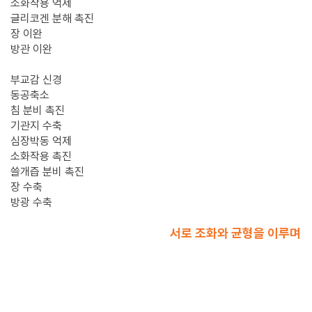
소화작용 억제
글리코겐 분해 촉진
장 이완
방관 이완
부교감 신경
동공축소
침 분비 촉진
기관지 수축
심장박동 억제
소화작용 촉진
쓸개즙 분비 촉진
장 수축
방광 수축
교감 신경계와 부교감 신경계는
서로 조화와 균형을 이루며
신체가 올바르게 작동될 수 있도록 만드는 역할을 하고
있습니다.
교감신경과 부교감신경은 서로 반대 작용을 하는 것처럼
보이나 각각 개별적으로 작동하며 긴밀히 상호작용하고