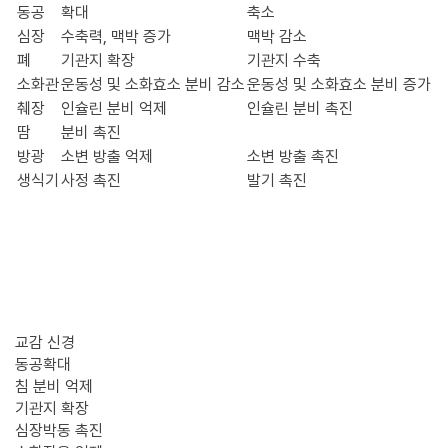
동공
확대
축소
심장
수축력, 맥박 증가
맥박 감소
폐
기관지 확장
기관지 수축
소화관
운동성 및 소화효소 분비 감소
운동성 및 소화효소 분비 증가
췌장
인슐린 분비 억제
인슐린 분비 촉진
땀
분비 촉진
방광
소변 방출 억제
소변 방출 촉진
생식기
사정 촉진
발기 촉진
교감신경 · 부교감신경
어떤 역할을 하고 있을까?
교감 신경
동공확대
침 분비 억제
기관지 확장
심장박동 촉진