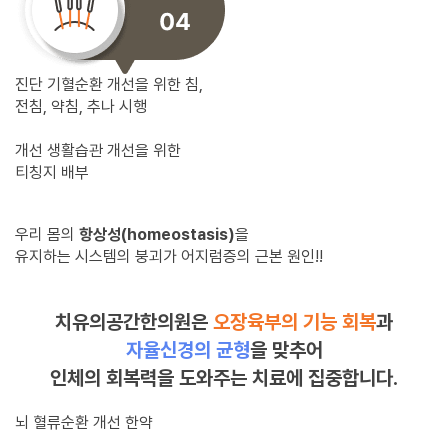
진단
기혈순환 개선을 위한 침,
전침, 약침, 추나 시행
개선
생활습관 개선을 위한
티칭지 배부
우리 몸의
항상성(homeostasis)
을
유지하는 시스템의 붕괴가 어지럼증의 근본 원인!!
치유의공간한의원은
오장육부의 기능 회복
과
자율신경의 균형
을 맞추어
인체의 회복력을 도와주는 치료에 집중합니다.
뇌 혈류순환 개선 한약