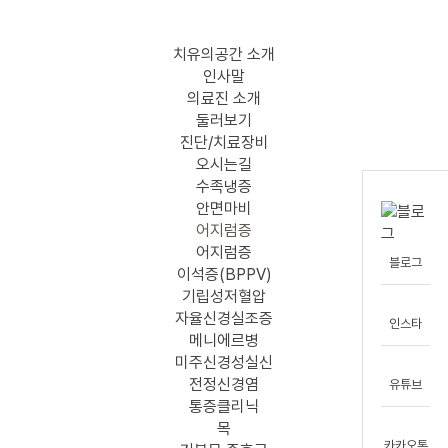
메뉴 건너뛰기
치유의공간 소개
인사말
의료진 소개
둘러보기
진단/치료장비
오시는길
수족냉증
안면마비
어지럼증
어지럼증
블로그
이석증(BPPV)
기립성저혈압
자율신경실조증
인스타
메니에르병
미주신경성실신
전정신경염
유튜브
통증클리닉
목
카카오톡