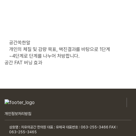
공간쏙한알
개인의 체질 및 감량 목표, 맥진결과를 바탕으로 1단계
~4단계로 단계를 나누어 처방합니다.
공간 FAT 버닝 효과
개인정보처리방침
상호명 : 치유의공간 한의원
대표 : 유제국
대표번호 : 063-255-3466
FAX :
063-255-3465