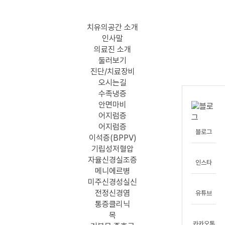
메뉴 건너뛰기
치유의공간 소개
인사말
의료진 소개
둘러보기
진단/치료장비
오시는길
수족냉증
안면마비
어지럼증
어지럼증
블로그
이석증(BPPV)
기립성저혈압
자율신경실조증
인스타
메니에르병
미주신경성실신
전정신경염
유튜브
통증클리닉
목
카카오톡